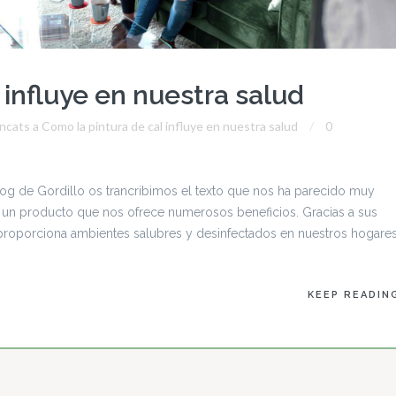
 influye en nuestra salud
ncats
a Como la pintura de cal influye en nuestra salud
0
blog de Gordillo os trancribimos el texto que nos ha parecido muy
s un producto que nos ofrece numerosos beneficios. Gracias a sus
 proporciona ambientes salubres y desinfectados en nuestros hogares
KEEP READIN