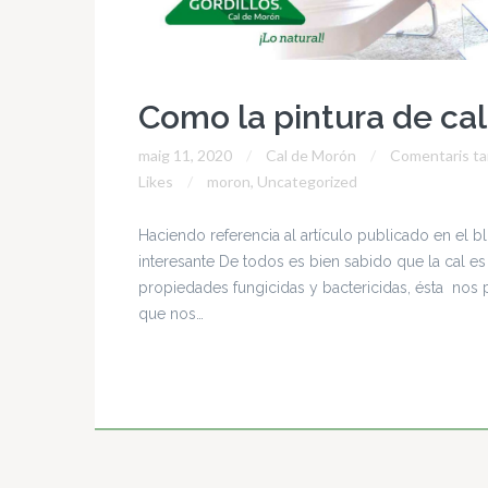
Como la pintura de cal
maig 11, 2020
Cal de Morón
Comentaris ta
Likes
moron
,
Uncategorized
Haciendo referencia al artículo publicado en el 
interesante De todos es bien sabido que la cal e
propiedades fungicidas y bactericidas, ésta nos
que nos…