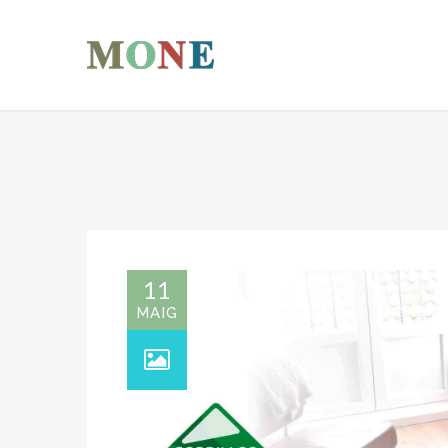
11
MAIG